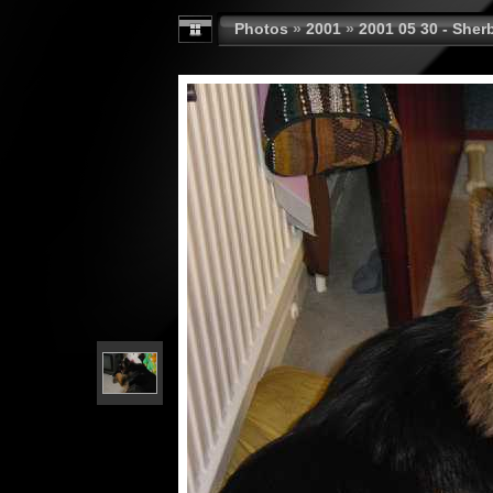
Photos
»
2001
»
2001 05 30 - Sher