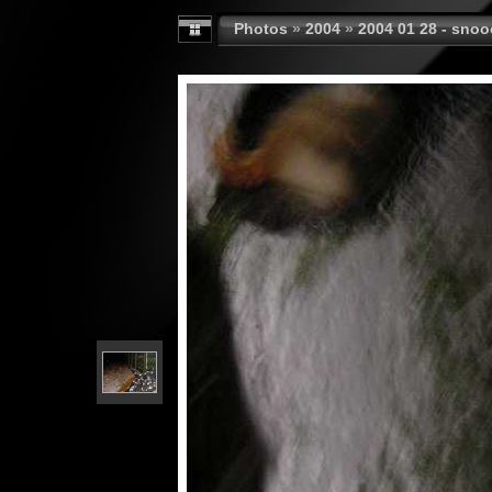
Photos
»
2004
»
2004 01 28 - sno