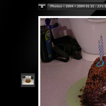
Photos
»
2004
»
2004 01 31 - JJ's